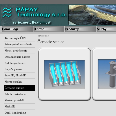
3D modely
Technológie ČOV
Čerpacie stanice
Priemyselné zariadenia
Mech. predčistenie
Dosadzovacie nádrže
Kal. hospodárstvo
Lapače piesku
Stavidlá, Hradidlá
Merné objekty
Čerpacie stanice
Zdvíh. zariadenia
Vostavby nádrží
Miešadlá
Oceľ. konštrukcie